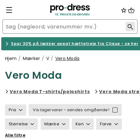
Spar 30% på lækker sweat hættetrøje fra Clique - se her
Hjem
Mærker
V
Vero Moda
Vero Moda
Filtrér efter categ
Vero Moda T-shirts/poloshirts
Vero Moda str
Pris
Vis lagervarer - sendes omgående!
Størrelse
Mærke
Køn
Farve
Alle filtre
Ansvarlighed
Egenskaber