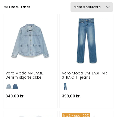
231 Resultater
Vind & vandtæt
Vægt
Funktionalitet
Detaljer
Velegnet til
Vero Moda VMJAMIE
Vero Moda VMFLASH MR
Denim skjortejakke
STRAIGHT jeans
349,00 kr.
399,00 kr.
Mix 3 - spar 20%