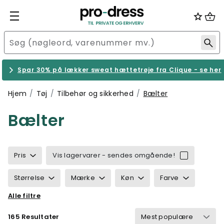
Spar 30% på lækker sweat hættetrøje fra Clique - se her
Hjem
Tøj
Tilbehør og sikkerhed
Bælter
Bælter
Pris
Vis lagervarer - sendes omgående!
Størrelse
Mærke
Køn
Farve
Alle filtre
Egenskaber
Certificering
165 Resultater
Vind & vandtæt
Vægt
Velegnet til