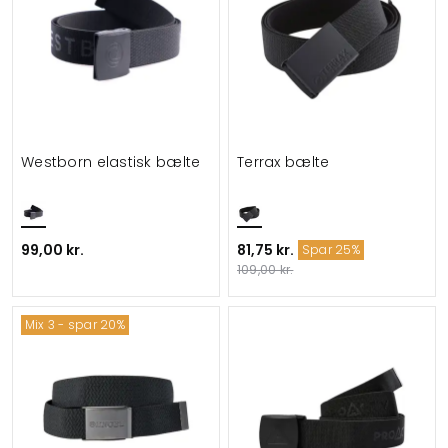
Westborn elastisk bælte
Terrax bælte
99,00 kr.
81,75 kr.
Spar 25%
109,00 kr.
Mix 3 - spar 20%