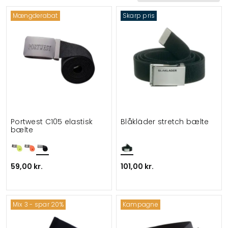
Mængderabat
Skarp pris
Portwest C105 elastisk
Blåkläder stretch bælte
bælte
59,00 kr.
101,00 kr.
Mix 3 - spar 20%
Kampagne