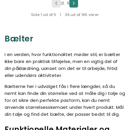
1
2
5
...
Side 1 ud af 5
|
36 ud af 165 varer
Bælter
I en verden, hvor funktionalitet møder stil, er bælter
ikke bare en praktisk tilføjelse, men en vigtig del af
din påklædning, uanset om det er til arbejde, fritid
eller udendørs aktiviteter.
Bælterne her i udvalget fås i flere længder, så du
nemt kan finde din størrelse ved at måle dig i talje og
for at sikre den perfekte pasform, kan du nemt
anvende størrelsesskemaet under hvert produkt. Mål
din talje og find det bælte, der passer bedst til dig.
Funktionelle Materialer og