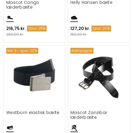
Mascot Congo
Helly Hansen bælte
læderbælte
216,75 kr.
127,20 kr.
Spar 25%
Spar 20%
289,00 kr.
159,00 kr.
Mix 3 - spar 20%
Kampagne
Westborn elastisk bælte
Mascot Zanzibar
læderbælte