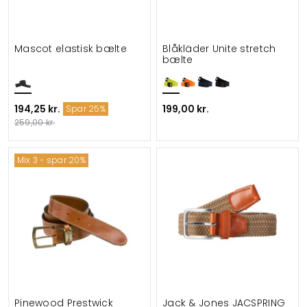
Mascot elastisk bælte
Blåkläder Unite stretch
bælte
194,25 kr.
199,00 kr.
Spar 25%
259,00 kr.
Mix 3 - spar 20%
Pinewood Prestwick
Jack & Jones JACSPRING