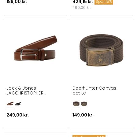
189,00 kr.
424,15 kr.
Spar 15%
499,00 kr.
Jack & Jones
Deerhunter Canvas
JACCHRISTOPHER
bælte
læderbælte
249,00 kr.
149,00 kr.