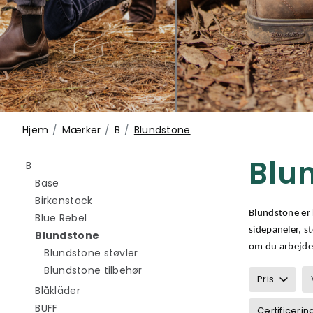
Hjem
Mærker
B
Blundstone
Blu
Filtrér efter category: B
B
Filtrér efter category: Base
Base
Filtrér efter category: Birkenstock
Birkenstock
Blundstone er 
Filtrér efter category: Blue Rebel
Blue Rebel
sidepaneler, s
valgte I øjeblikket sorteret efter category
Blundstone
om du arbejder 
Filtrér efter category: Blundstone s
Blundstone støvler
Filtrér efter category: Blundstone 
Blundstone tilbehør
Pris
Filtrér efter category: Blåkläder
Blåkläder
Filtrér efter category: BUFF
BUFF
Certificerin