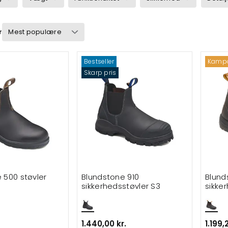
r
Bestseller
Kamp
Skarp pris
 500 støvler
Blundstone 910
Blund
sikkerhedsstøvler S3
sikke
1.440,00 kr.
1.199,