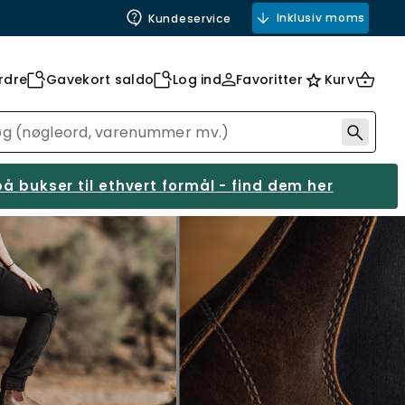
Inklusiv moms
Kundeservice
rdre
Gavekort saldo
Log ind
Favoritter
Kurv
å bukser til ethvert formål - find dem her