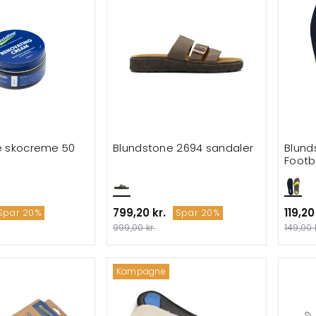
e skocreme 50
Blundstone 2694 sandaler
Blund
Footb
799,20 kr.
119,20
Spar 20%
Spar 20%
999,00 kr.
149,00 
Kampagne