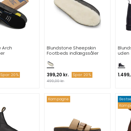
 Arch
Blundstone Sheepskin
Blund
er
Footbeds indlægssåler
uden 
399,20 kr.
1.499,
Spar 20%
Spar 20%
499,00 kr.
Kampagne
Bestse
Kamp