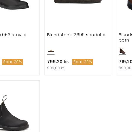
 063 støvler
Blundstone 2699 sandaler
Blunds
børn
799,20 kr.
719,20
Spar 20%
Spar 20%
999,00 kr.
899,00 