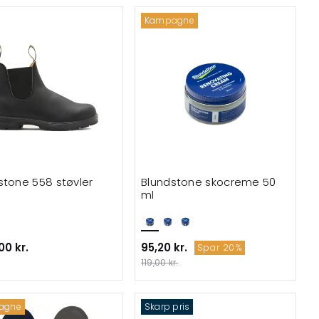
Kampagne
stone 558 støvler
Blundstone skocreme 50
ml
00 kr.
95,20 kr.
Spar 20%
119,00 kr.
agne
Skarp pris