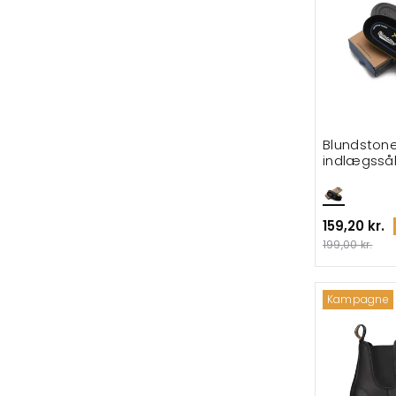
Blundstone
indlægssål
159,20 kr.
199,00 kr.
Kampagne