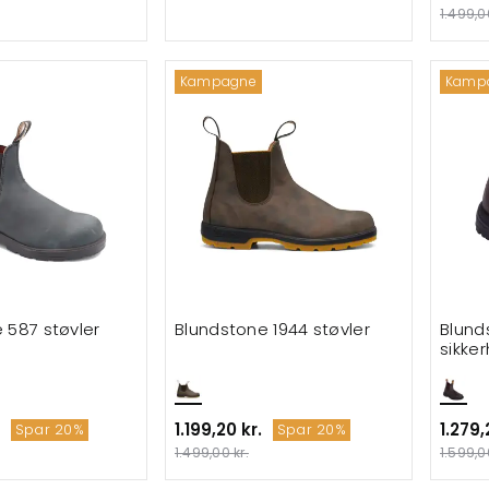
1.499,0
Kampagne
Kamp
 587 støvler
Blundstone 1944 støvler
Blund
sikke
1.199,20 kr.
1.279,
Spar 20%
Spar 20%
1.499,00 kr.
1.599,0