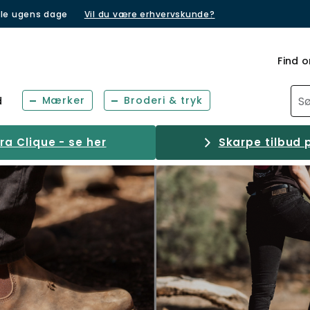
lle ugens dage
Vil du være erhvervskunde?
Find o
Mærker
Broderi & tryk
d
a Clique - se her
Skarpe tilbud p