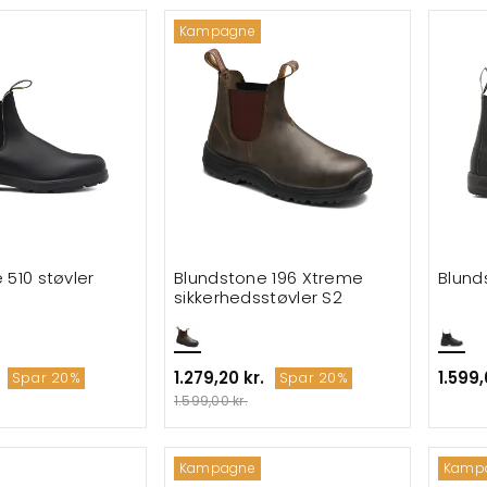
Kampagne
 510 støvler
Blundstone 196 Xtreme
Blund
sikkerhedsstøvler S2
1.279,20 kr.
1.599,
Spar 20%
Spar 20%
1.599,00 kr.
Kampagne
Kamp