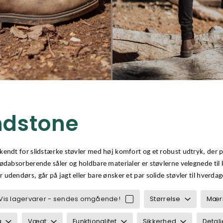
ndstone
kendt for slidstærke støvler med høj komfort og et robust udtryk, der pa
tødabsorberende såler og holdbare materialer er støvlerne velegnede t
: Blundstone
udendørs, går på jagt eller bare ønsker et par solide støvler til hverdag
tøvler
tilbehør
Vis lagervarer - sendes omgående!
Størrelse
Mær
g
Vægt
Funktionalitet
Sikkerhed
Detalj