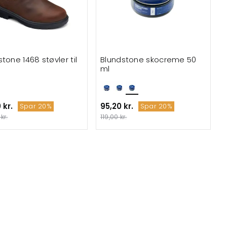
tone 1468 støvler til
Blundstone skocreme 50
ml
 kr.
95,20 kr.
Spar 20%
Spar 20%
kr.
119,00 kr.