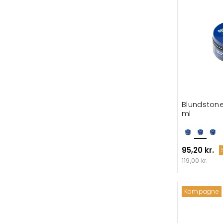
Blundston
ml
95,20 kr.
119,00 kr.
Kampagne