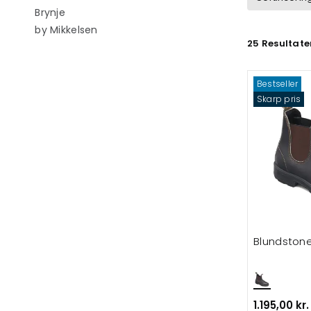
Filtrér efter category: Brynje
Brynje
Filtrér efter category: by Mikkelsen
by Mikkelsen
25 Resultate
Bestseller
Skarp pris
Blundstone
1.195,00 kr.