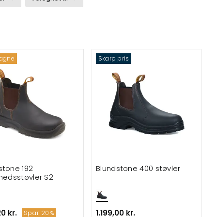
agne
Skarp pris
stone 192
Blundstone 400 støvler
rhedsstøvler S2
20 kr.
1.199,00 kr.
Spar 20%