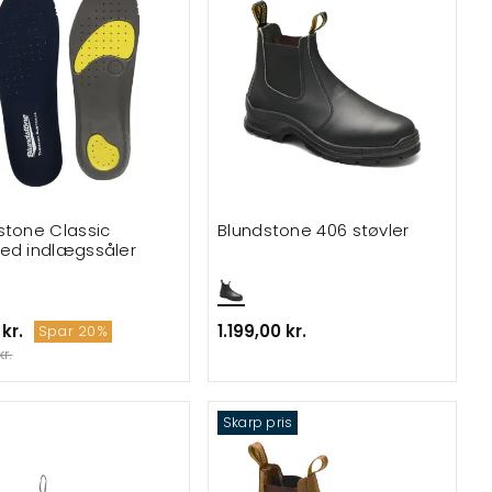
stone Classic
Blundstone 406 støvler
ed indlægssåler
 kr.
1.199,00 kr.
Spar 20%
kr.
Skarp pris