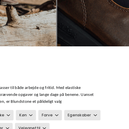
sser til både arbejde og fritid. Med elastiske
il krævende opgaver og lange dage på benene. Uanset
en, er Blundstone et pålideligt valg
ke
Køn
Farve
Egenskaber
er
Velegnet til