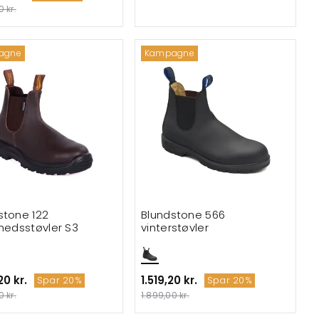
0 kr.
agne
Kampagne
stone 122
Blundstone 566
rhedsstøvler S3
vinterstøvler
20 kr.
1.519,20 kr.
Spar 20%
Spar 20%
0 kr.
1.899,00 kr.