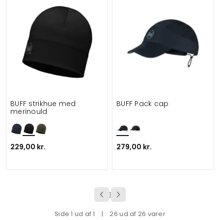
BUFF strikhue med
BUFF Pack cap
merinould
229,00 kr.
279,00 kr.
1
Side 1 ud af 1
|
26 ud af 26 varer