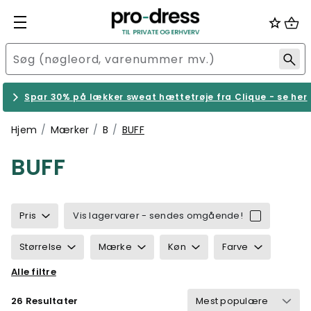
Spar 30% på lækker sweat hættetrøje fra Clique - se her
Hjem
Mærker
B
BUFF
BUFF
Pris
Vis lagervarer - sendes omgående!
Størrelse
Mærke
Køn
Farve
Alle filtre
Ansvarlighed
Egenskaber
Certificering
26 Resultater
Vægt
Funktionalitet
Velegnet til