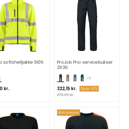
b softshelljakke 6105
ProJob Prio servicebukser
2530
+3
0 kr.
322,15 kr.
Spar 15%
379,00 kr.
Kampagne