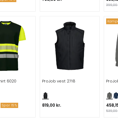
ndværkerbukser
399,00 
Kamp
hirt 6020
ProJob vest 2718
ProJo
819,00 kr.
458,15
Spar 15%
539,00 