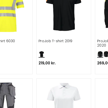
hirt 6030
ProJob T-shirt 2019
ProJo
2020
219,00 kr.
269,0