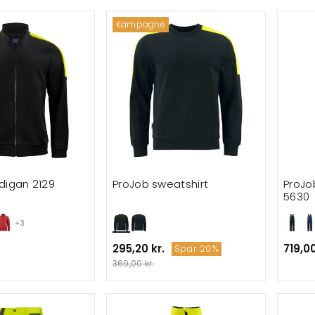
Kampagne
digan 2129
ProJob sweatshirt
ProJo
5630
+3
295,20 kr.
719,00
Spar 20%
369,00 kr.