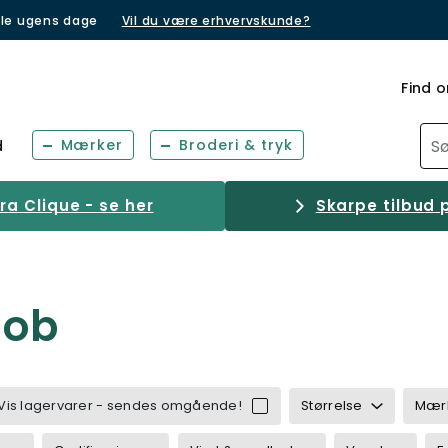
lle ugens dage
Vil du være erhvervskunde?
Find o
Mærker
Broderi & tryk
d
a Clique - se her
Skarpe tilbud p
Job
Vis lagervarer - sendes omgående!
Størrelse
Mær
ob
ejdsjakker