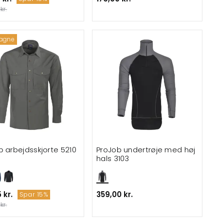
kr.
agne
b arbejdsskjorte 5210
ProJob undertrøje med høj
hals 3103
 kr.
359,00 kr.
Spar 15%
kr.