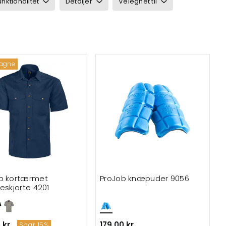
unktionalitet
Detaljer
Velegnet til
agne
b kortærmet
ProJob knæpuder 9056
ceskjorte 4201
 kr.
179,00 kr.
Spar 15%