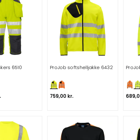
ckers 6510
ProJob softshelljakke 6432
ProJo
.
759,00 kr.
689,0