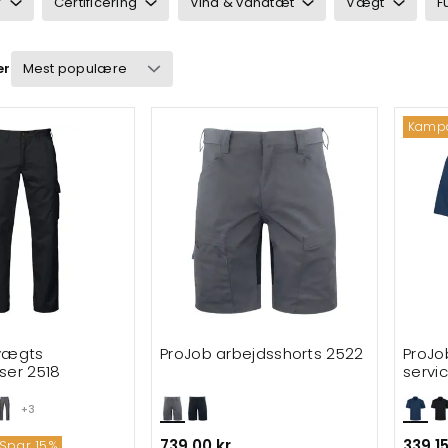
r
Certificering
Vind & vandtæt
Vægt
F
rbejdsbukser
er
rts
Kamp
cejakker
ftshelljakker
øj
jakker
tetrøjer
tvægts
ProJob arbejdsshorts 2522
ProJo
øj
ser 2518
servi
+3
739,00 kr.
339,15
Spar 15%