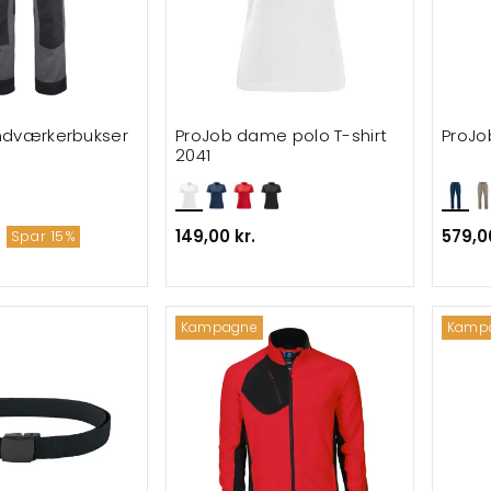
ndværkerbukser
ProJob dame polo T-shirt
ProJo
2041
149,00 kr.
579,00
Spar 15%
Kampagne
Kamp