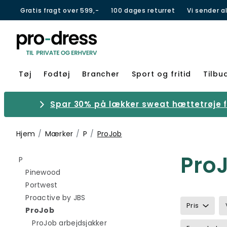
Gratis fragt over 599,-
100 dages returret
Vi sender a
Tøj
Fodtøj
Brancher
Sport og fritid
Tilbu
Spar 30% på lækker sweat hættetrøje fr
Hjem
Mærker
P
ProJob
Pro
Filtrér efter category: P
P
Filtrér efter category: Pinewood
Pinewood
Filtrér efter category: Portwest
Portwest
Filtrér efter category: Proactive by JBS
Proactive by JBS
Pris
valgte I øjeblikket sorteret efter category: ProJ
ProJob
Filtrér efter category: ProJob arb
ProJob arbejdsjakker