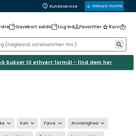
Inklusiv moms
Kundeservice
rdre
Gavekort saldo
Log ind
Favoritter
Kurv
å bukser til ethvert formål - find dem her
ke
Køn
Farve
Ansvarlighed