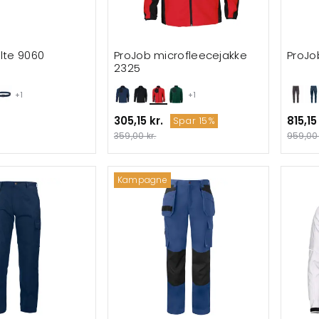
lte 9060
ProJob microfleecejakke
ProJo
2325
+1
+1
305,15 kr.
815,15
Spar 15%
359,00 kr.
959,00 
Kampagne