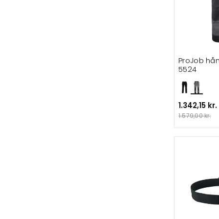
ProJob hå
5524
1.342,15 kr.
1.579,00 kr.