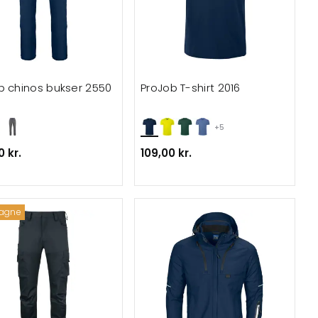
b chinos bukser 2550
ProJob T-shirt 2016
+5
 kr.
109,00 kr.
agne