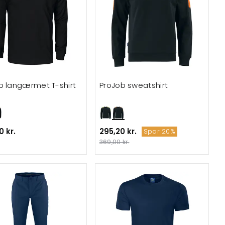
b langærmet T-shirt
ProJob sweatshirt
0 kr.
295,20 kr.
Spar 20%
369,00 kr.