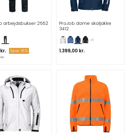
b arbejdsbukser 2552
ProJob dame skaljakke
3412
+1
 kr.
1.399,00 kr.
Spar 15%
kr.