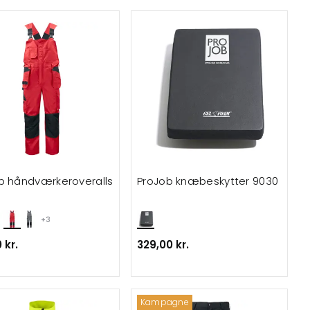
b håndværkeroveralls
ProJob knæbeskytter 9030
+3
 kr.
329,00 kr.
Kampagne