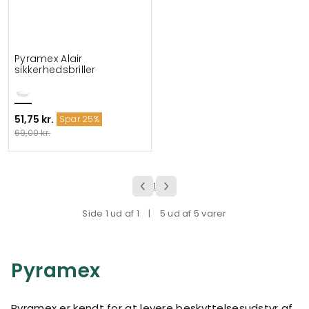
Pyramex Alair
sikkerhedsbriller
51,75 kr.
Spar 25%
69,00 kr.
1
Side 1 ud af 1
|
5 ud af 5 varer
Pyramex
Pyramex er kendt for at levere beskyttelsesudstyr af