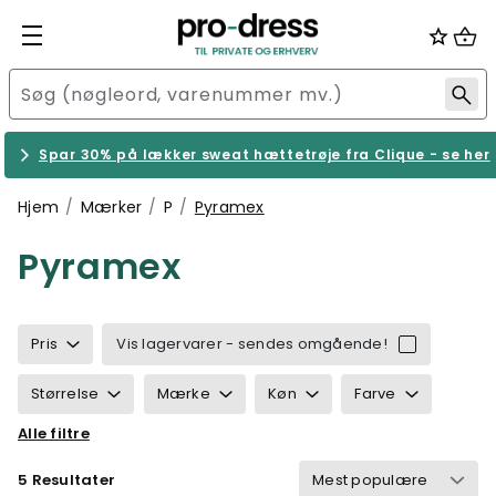
Spar 30% på lækker sweat hættetrøje fra Clique - se her
Hjem
Mærker
P
Pyramex
Pyramex
Pris
Vis lagervarer - sendes omgående!
Størrelse
Mærke
Køn
Farve
Alle filtre
Egenskaber
Certificering
Velegnet til
5 Resultater