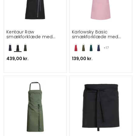
Kentaur Raw
Karlowsky Basic
smækforklæde med
smækforklæde med
lommer
lommer
+17
439,00 kr.
139,00 kr.