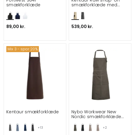
Portwest S841
Kentaur Raw snap-on
smækforklæde
smækforklæde med
lommer
89,00 kr.
539,00 kr.
Mix 3 - spar 20%
Kentaur smækforklæde
Nybo Workwear New
Nordic smækforklæde
med lommer
+13
+2