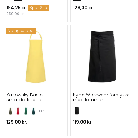
194,25 kr.
129,00 kr.
Spar 25%
259,00 kr.
Mængderabat
Karlowsky Basic
Nybo Workwear forstykke
smækforklæde
med lommer
+17
129,00 kr.
119,00 kr.