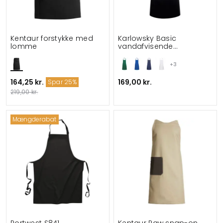
Kentaur forstykke med
Karlowsky Basic
lomme
vandafvisende
smækforklæde
+3
164,25 kr.
169,00 kr.
Spar 25%
219,00 kr.
Mængderabat