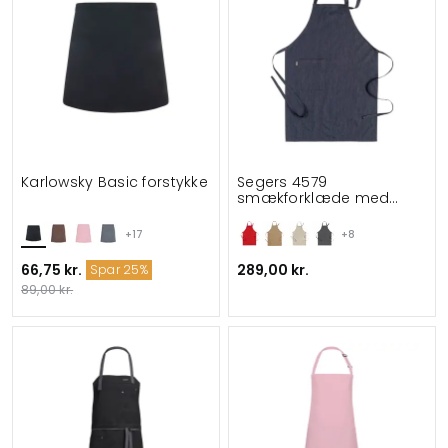
Karlowsky Basic forstykke
Segers 4579
smækforklæde med
lomme
+17
+8
66,75 kr.
289,00 kr.
Spar 25%
89,00 kr.