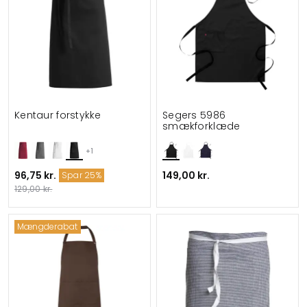
Kentaur forstykke
Segers 5986
smækforklæde
+1
96,75 kr.
149,00 kr.
Spar 25%
129,00 kr.
Mængderabat