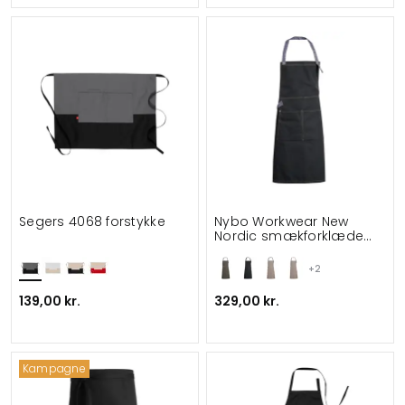
Segers 4068 forstykke
Nybo Workwear New
Nordic smækforklæde
med lommer
+2
139,00 kr.
329,00 kr.
Kampagne