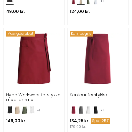
+1
49,00 kr.
124,00 kr.
Mængderabat
Kampagne
Nybo Workwear forstykke
Kentaur forstykke
med lomme
+1
+1
149,00 kr.
134,25 kr.
Spar 25%
179,00 kr.