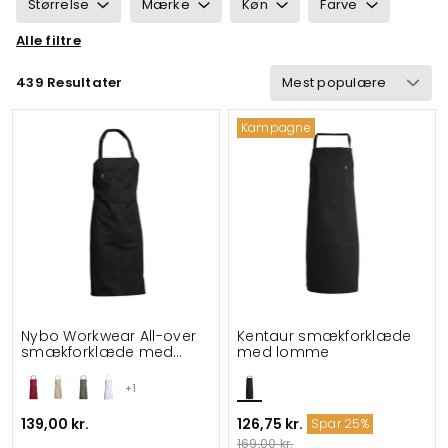
Størrelse
Mærke
Køn
Farve
Alle filtre
Ansvarlighed
Egenskaber
Certificering
439 Resultater
Vind & vandtæt
Vægt
Detaljer
Kampagne
Velegnet til
Nybo Workwear All-over
Kentaur smækforklæde
smækforklæde med
med lomme
lomme
+1
139,00 kr.
126,75 kr.
Spar 25%
169,00 kr.