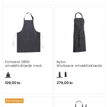
Portwest S855
Nybo
smækforklæde med
Workwear smækforklæde
lomme
109,00 kr.
379,00 kr.
Kampagne