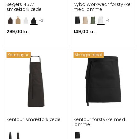
Segers 4577
Nybo Workwear forstykke
smækforklæde
med lomme
+2
+1
299,00 kr.
149,00 kr.
Kampagne
Mængderabat
Kentaur smækforklæde
Kentaur forstykke med
lomme