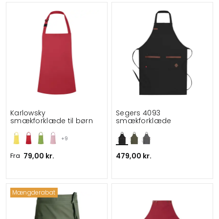
Karlowsky
Segers 4093
smækforklæde til børn
smækforklæde
+9
Fra
79,00 kr.
479,00 kr.
Mængderabat