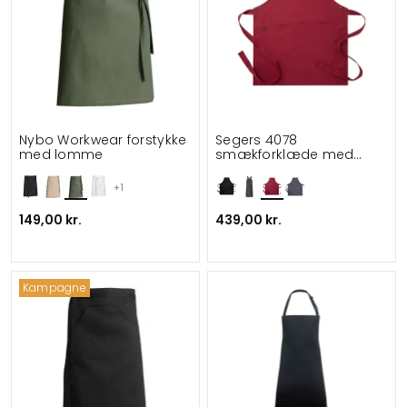
Nybo Workwear forstykke
Segers 4078
med lomme
smækforklæde med
lomme
+1
149,00 kr.
439,00 kr.
Kampagne